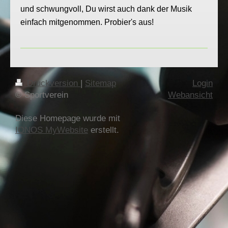
und schwungvoll, Du wirst auch dank der Musik
einfach mitgenommen. Probier's aus!
Druckversion
|
Sitemap
Login
© Sportverein
Webansicht
Diese Homepage wurde mit
IONOS MyWebsite
erstellt.